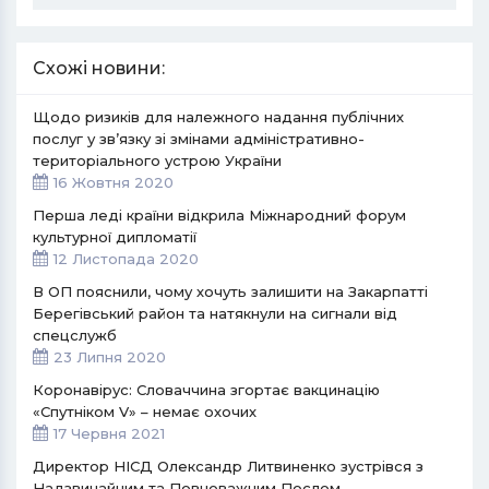
Схожі новини:
Щодо ризиків для належного надання публічних
послуг у зв’язку зі змінами адміністративно-
територіального устрою України
16 Жовтня 2020
Перша леді країни відкрила Міжнародний форум
культурної дипломатії
12 Листопада 2020
В ОП пояснили, чому хочуть залишити на Закарпатті
Берегівський район та натякнули на сигнали від
спецслужб
23 Липня 2020
Коронавірус: Словаччина згортає вакцинацію
«Спутніком V» – немає охочих
17 Червня 2021
Директор НІСД Олександр Литвиненко зустрівся з
Надзвичайним та Повноважним Послом