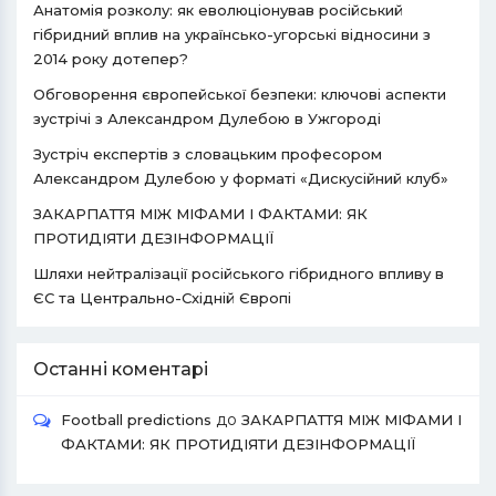
Анатомія розколу: як еволюціонував російський
гібридний вплив на українсько-угорські відносини з
2014 року дотепер?
Обговорення європейської безпеки: ключові аспекти
зустрічі з Александром Дулебою в Ужгороді
Зустріч експертів з словацьким професором
Александром Дулебою у форматі «Дискусійний клуб»
ЗАКАРПАТТЯ МІЖ МІФАМИ І ФАКТАМИ: ЯК
ПРОТИДІЯТИ ДЕЗІНФОРМАЦІЇ
Шляхи нейтралізації російського гібридного впливу в
ЄС та Центрально-Східній Європі
Останні коментарі
до
Football predictions
ЗАКАРПАТТЯ МІЖ МІФАМИ І
ФАКТАМИ: ЯК ПРОТИДІЯТИ ДЕЗІНФОРМАЦІЇ