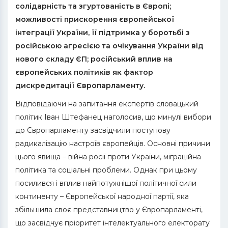
солідарність та згуртованість в Європі;
можливості прискорення європейської
інтеграції України, її підтримка у боротьбі з
російською агресією та очікування України від
нового складу ЄП; російський вплив на
європейських політиків як фактор
дискредитації Європарламенту.
Відповідаючи на запитання експертів словацький
політик Іван Штефанец наголосив, що минулі вибори
до Європарламенту засвідчили поступову
радикалізацію настроїв європейців. Основні причини
цього явища – війна росії проти України, міграційна
політика та соціальні проблеми. Однак при цьому
посилився і вплив найпотужнішої політичної сили
континенту – Європейської народної партії, яка
збільшила своє представництво у Європарламенті,
що засвідчує пріоритет інтелектуального електорату