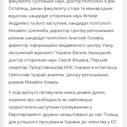
факультету суспільних наук, доктор політології Юрій
Остапець, декан факультету історії та міжнародних
відносин, кандидат історичних наук Віталій
Андрейко та його заступник, кандидат політології
Михайло Шелемба, директор Центру регіональних
ризиків, кандидат політології Анатолій Головка,
директор Інформаційно-видавничого центру Ужну,
заслужений журналіст України Василь Ільницький,
доктор історичних наук Сергій Федака, Перший
секретар Представництва МЗС України в м.Ужгород
Святослав Чухрай, аналітик Центру регіональних
ризиків Михайло Коваль.
У ході дискусії прозвучала низка цікавих думок,
зокрема про необхідність як найповніше
скористатися наступним головуванням у
Європарламенті дружно налаштованої до нас Польщі
для успішного просування України до членства у ЄС.