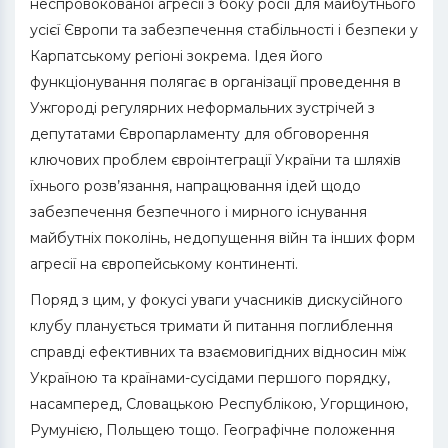
неспровокованої агресії з боку росії для майбутнього
усієї Європи та забезпечення стабільності і безпеки у
Карпатському регіоні зокрема. Ідея його
функціонування полягає в організації проведення в
Ужгороді регулярних неформальних зустрічей з
депутатами Європарламенту для обговорення
ключових проблем євроінтеграції України та шляхів
їхнього розв’язання, напрацювання ідей щодо
забезпечення безпечного і мирного існування
майбутніх поколінь, недопущення війн та інших форм
агресії на європейському континенті.
Поряд з цим, у фокусі уваги учасників дискусійного
клубу планується тримати й питання поглиблення
справді ефективних та взаємовигідних відносин між
Україною та країнами-сусідами першого порядку,
насамперед, Словацькою Республікою, Угорщиною,
Румунією, Польщею тощо. Географічне положення