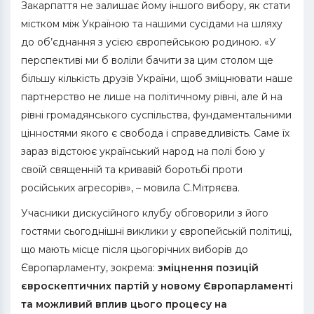
Закарпаття не залишає йому іншого вибору, як стати
містком між Україною та нашими сусідами на шляху
до об’єднання з усією європейською родиною. «У
перспективі ми б воліли бачити за цим столом ще
більшу кількість друзів України, щоб зміцнювати наше
партнерство не лише на політичному рівні, але й на
рівні громадянського суспільства, фундаментальними
цінностями якого є свобода і справедливість. Саме їх
зараз відстоює український народ на полі бою у
своїй священній та кривавій боротьбі проти
російських агресорів», – мовила С.Мітряєва.
Учасники дискусійного клубу обговорили з його
гостями сьогоднішні виклики у європейській політиці,
що мають місце після цьогорічних виборів до
Європарламенту, зокрема:
зміцнення позицій
євроскептичних партій у новому Європарламенті
та можливий вплив цього процесу на