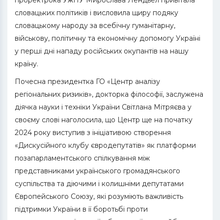
проректрока УжНУ Мирослава Лендьел привітала
словацьких політиків і висловила щиру подяку
словацькому народу за всебічну гуманітарну,
військову, політичну та економічну допомогу Україні
у перші дні нападу російських окупантів на нашу
країну.
Почесна президентка ГО «Центр аналізу
регіональних ризиків», докторка філософії, заслужена
діячка науки і техніки України Світлана Мітряєва у
своєму слові наголосила, що Центр ще на початку
2024 року виступив з ініціативою створення
«Дискусійного клубу євродепутатів» як платформи
позапарламентського спілкування між
представниками українського громадянського
суспільства та діючими і колишніми депутатами
Європейського Союзу, які розуміють важливість
підтримки України в її боротьбі проти