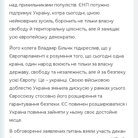
над прихильниками популістів. ЄНП потужно
підтримує Україну, котра сьогодні, ціною
неймовірних зусиль, боронить не тільки власну
свободу й територіальну цілісність, але й захищає
усю європейську демократію.
Його колега Владімір Більчік підкреслив, що у
Європарламенті є розуміння того, що сьогодні одна
країна, один народ воюють не тільки за власну
державу, свободу та незалежність, але й за безпеку
усієї Європу. Це – українці. Своєю військовою
доблестю Україна змінила дискусію у рамках усього
Євросоюзу стосовно його розширення та
гарантування безпеки. ЄС повинен розширюватися і
Україна повинна зайняти у ньому своє достойне
місце.
В обговоренні заявлених питань взяли участь декан