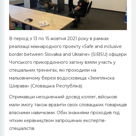
В період з 13 по 15 жовтня 2021 року в рамках
реалізації міжнародного проекту «Safe and inclusive
border between Slovakia and Ukraine» (SIBSU) офіцери
Чопського прикордонного загону взяли участь у
спеціальних тренінгах, які проходили на
мальовничому березі водосховища «Земплінска
Ширава» (Словацька Республіка).
Отримавши неоціненний досвід коллег, військові
мали змогу також вразити своїх словацьких товарищів
власними навичками. Обін знаннями проходив під
чітким керівництвом запрошених експертів-
спеціалістів.