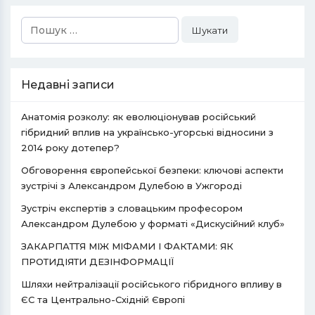
Пошук:
Недавні записи
Анатомія розколу: як еволюціонував російський
гібридний вплив на українсько-угорські відносини з
2014 року дотепер?
Обговорення європейської безпеки: ключові аспекти
зустрічі з Александром Дулебою в Ужгороді
Зустріч експертів з словацьким професором
Александром Дулебою у форматі «Дискусійний клуб»
ЗАКАРПАТТЯ МІЖ МІФАМИ І ФАКТАМИ: ЯК
ПРОТИДІЯТИ ДЕЗІНФОРМАЦІЇ
Шляхи нейтралізації російського гібридного впливу в
ЄС та Центрально-Східній Європі