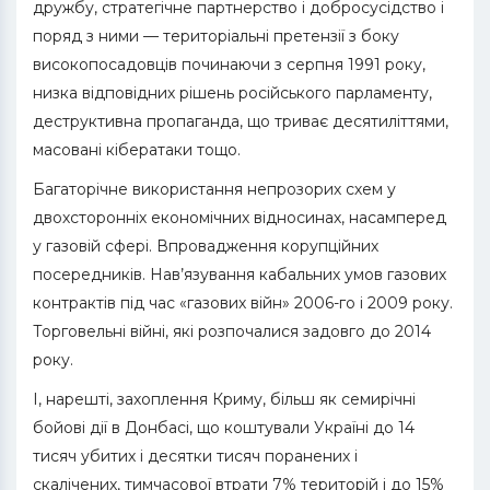
дружбу, стратегічне партнерство і добросусідство і
поряд з ними — територіальні претензії з боку
високопосадовців починаючи з серпня 1991 року,
низка відповідних рішень російського парламенту,
деструктивна пропаганда, що триває десятиліттями,
масовані кібератаки тощо.
Багаторічне використання непрозорих схем у
двохсторонніх економічних відносинах, насамперед
у газовій сфері. Впровадження корупційних
посередників. Нав’язування кабальних умов газових
контрактів під час «газових війн» 2006-го і 2009 року.
Торговельні війні, які розпочалися задовго до 2014
року.
І, нарешті, захоплення Криму, більш як семирічні
бойові дії в Донбасі, що коштували Україні до 14
тисяч убитих і десятки тисяч поранених і
скалічених, тимчасової втрати 7% територій і до 15%