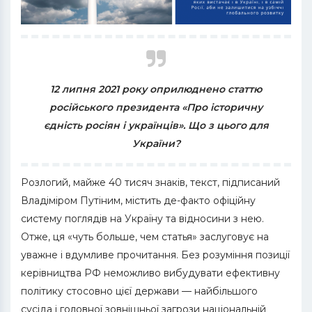
12 липня 2021 року оприлюднено статтю
російського президента «Про історичну
єдність росіян і українців». Що з цього для
України?
Розлогий, майже 40 тисяч знаків, текст, підписаний
Владіміром Путіним, містить де-факто офіційну
систему поглядів на Україну та відносини з нею.
Отже, ця «чуть больше, чем статья» заслуговує на
уважне і вдумливе прочитання. Без розуміння позиції
керівництва РФ неможливо вибудувати ефективну
політику стосовно цієї держави — найбільшого
сусіда і головної зовнішньої загрози національній