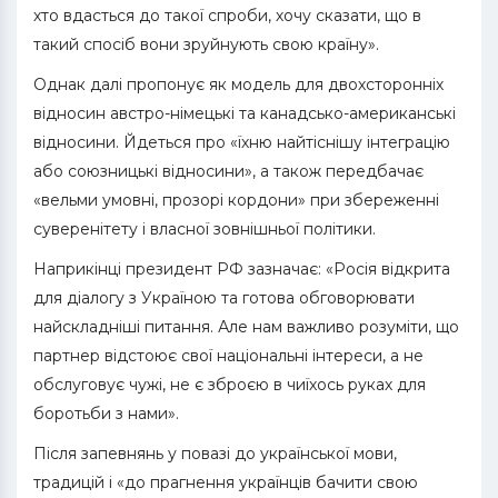
хто вдасться до такої спроби, хочу сказати, що в
такий спосіб вони зруйнують свою країну».
Однак далі пропонує як модель для двохсторонніх
відносин австро-німецькі та канадсько-американські
відносини. Йдеться про «їхню найтіснішу інтеграцію
або союзницькі відносини», а також передбачає
«вельми умовні, прозорі кордони» при збереженні
суверенітету і власної зовнішньої політики.
Наприкінці президент РФ зазначає: «Росія відкрита
для діалогу з Україною та готова обговорювати
найскладніші питання. Але нам важливо розуміти, що
партнер відстоює свої національні інтереси, а не
обслуговує чужі, не є зброєю в чиїхось руках для
боротьби з нами».
Після запевнянь у повазі до української мови,
традицій і «до прагнення українців бачити свою