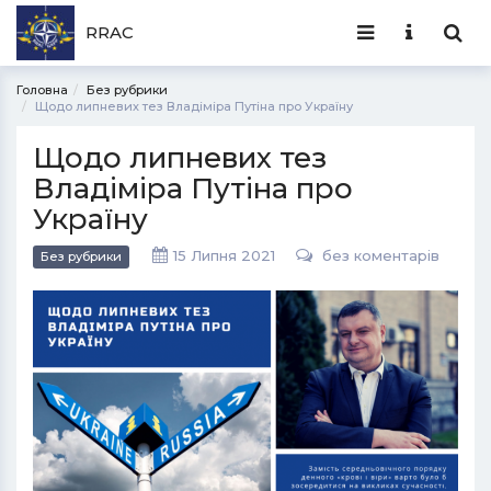
RRAC
Головна
Без рубрики
Щодо липневих тез Владіміра Путіна про Україну
Щодо липневих тез
Владіміра Путіна про
Україну
15 Липня 2021
без коментарів
Без рубрики