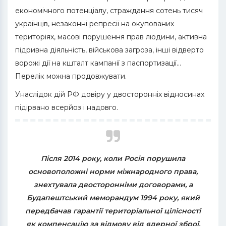
економічного потенціалу, страждання сотень тисяч
українців, незаконні репресії на окупованих
територіях, масові порушення прав людини, активна
підривна діяльність, військова загроза, інші відверто
ворожі дії на кшталт кампанії з паспортизації…
Перелік можна продовжувати.
Унаслідок дій РФ довіру у двосторонніх відносинах
підірвано всерйоз і надовго.
Після 2014 року, коли Росія порушила
основоположні норми міжнародного права,
знехтувала двосторонніми договорами, а
Будапештський меморандум 1994 року, який
передбачав гарантії територіальної цілісності
як компенсацію за відмову від ядерної зброї,