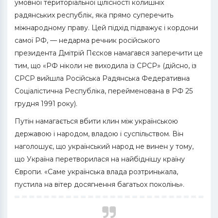
умовної територіальної цілісності колишніх
радянських республік, яка прямо суперечить
міжнародному праву. Цей підхід підважує і кордони
самої РФ, — недарма речник російського
президента Дмітрій Пєсков намагався заперечити це
тим, що «РФ ніколи не виходила із СРСР» (дійсно, із
СРСР вийшла Російська Радянська Федеративна
Соціалістична Республіка, перейменована в РФ 25
грудня 1991 року).
Путін намагається вбити клин між українською
державою і народом, владою і суспільством. Він
наголошує, що український народ не винен у тому,
що Україна перетворилася на найбіднішу країну
Європи. «Саме українська влада розтринькала,
пустила на вітер досягнення багатьох поколінь».