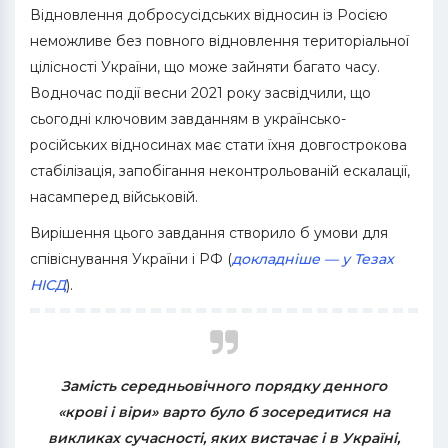
Відновлення добросусідських відносин із Росією
неможливе без повного відновлення територіальної
цілісності України, що може зайняти багато часу.
Водночас події весни 2021 року засвідчили, що
сьогодні ключовим завданням в українсько-
російських відносинах має стати їхня довгострокова
стабілізація, запобігання неконтрольованій ескалації,
насамперед військовій.
Вирішення цього завдання створило б умови для
співіснування України і РФ (
докладніше — у Тезах
НІСД
).
Замість середньовічного порядку денного
«крові і віри» варто було б зосередитися на
викликах сучасності, яких вистачає і в Україні,