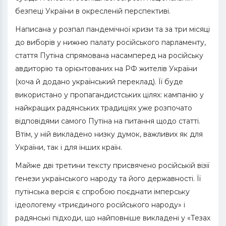
безпеці України в окресленій перспективі.
Написана у розпал пандемічної кризи та за три місяці
до виборів у нижню палату російського парламенту,
стаття Путіна спрямована насамперед на російську
авдиторію та орієнтованих на РФ жителів України
(хоча й додано український переклад). Її буде
використано у пропагандистських цілях: кампанію у
найкращих радянських традиціях уже розпочато
відповідями самого Путіна на питання щодо статті.
Втім, у ній викладено низку думок, важливих як для
України, так і для інших країн.
Майже дві третини тексту присвячено російській візії
ґенези українського народу та його державності. Її
путінська версія є спробою поєднати імперську
ідеологему «триєдиного російського народу» і
радянські підходи, що найповніше викладені у «Тезах