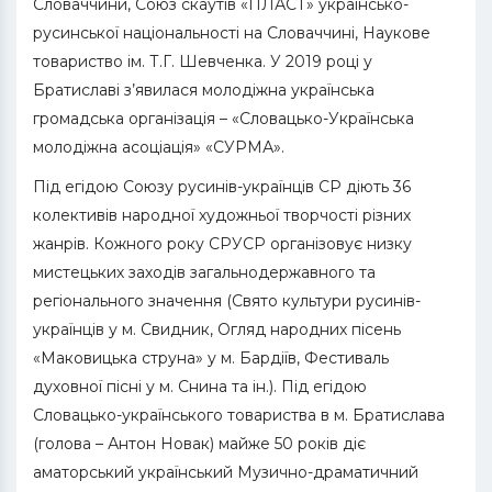
Словаччини, Союз скаутів «ПЛАСТ» українсько-
русинської національності на Словаччині, Наукове
товариство ім. Т.Г. Шевченка. У 2019 році у
Братиславі з’явилася молодіжна українська
громадська організація – «Словацько-Українська
молодіжна асоціація» «СУРМА».
Під егідою Союзу русинів-українців СР діють 36
колективів народної художньої творчості різних
жанрів. Кожного року СРУСР організовує низку
мистецьких заходів загальнодержавного та
регіонального значення (Свято культури русинів-
українців у м. Свидник, Огляд народних пісень
«Маковицька струна» у м. Бардіїв, Фестиваль
духовної пісні у м. Снина та ін.). Під егідою
Словацько-українського товариства в м. Братислава
(голова – Антон Новак) майже 50 років діє
аматорський український Музично-драматичний