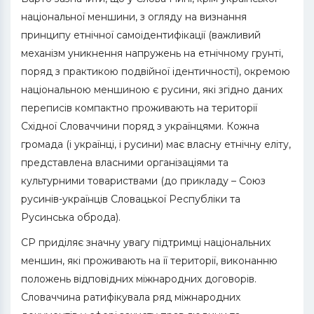
національної меншини, з огляду на визнання
принципу етнічної самоідентифікації (важливий
механізм уникнення напружень на етнічному грунті,
поряд з практикою подвійної ідентичності), окремою
національною меншиною є русини, які згідно даних
переписів компактно проживають на території
Східної Словаччини поряд з українцями. Кожна
громада (і українці, і русини) має власну етнічну еліту,
представлена власними організаціями та
культурними товариствами (до прикладу – Союз
русинів-українців Словацької Республіки та
Русинська оброда).
СР приділяє значну увагу підтримці національних
меншин, які проживають на її території, виконанню
положень відповідних міжнародних договорів.
Словаччина ратифікувала ряд міжнародних