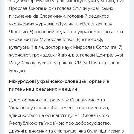
3) директор Музею української культури у м. Свидник
Ярослав Джоганик; 4) голова Спілки українських
письменників Словаччини, головний редактор
українських журналів «Дукля» та «Веселка» Іван
Яцканин; 5) головний редактор україномовної газети
«Нове життя» Мирослав Іллюк; 6) етнограф,
культурний діяч, доктор наук Мирослав Сополига; 7)
журналіст, громадський діяч, в.о. голови Центральної
Ради Союзу русинів-українців СР (м. Пряшів) Павло
Богдан.
Міжурядові українсько-словацькі органи з
питань національних меншин
Двостороння співпраця між Словаччиною та
Україною у сфері забезпечення прав меншин,
здійснюється на основі Угоди між Словацькою
Республікою та Україною про добросусідство,
дружні відносини та співпрацю, яка була підписана в