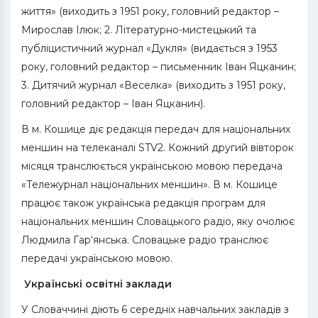
життя» (виходить з 1951 року, головний редактор –
Мирослав Ілюк; 2. Літературно-мистецький та
публіцистичний журнал «Дукля» (видається з 1953
року, головний редактор – письменник Іван Яцканин;
3. Дитячий журнал «Веселка» (виходить з 1951 року,
головний редактор – Іван Яцканин).
В м. Кошице діє редакція передач для національних
меншин на телеканалі STV2. Кожний другий вівторок
місяця транслюється українською мовою передача
«Тележурнал національних меншин». В м. Кошице
працює також українська редакція програм для
національних меншин Словацького радіо, яку очолює
Людмила Гар‘янська. Словацьке радіо транслює
передачі українською мовою.
Українські освітні заклади
У Словаччині діють 6 середніх навчальних закладів з