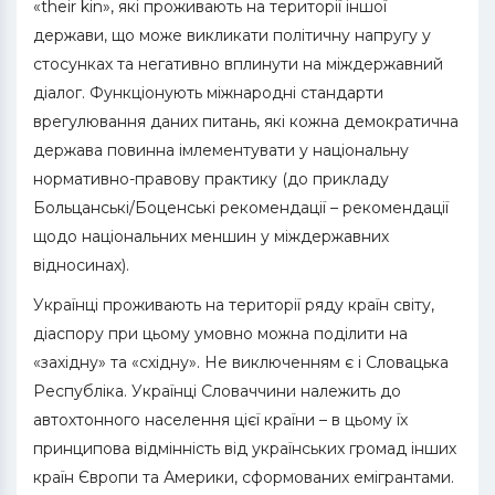
«their kin», які проживають на території іншої
держави, що може викликати політичну напругу у
стосунках та негативно вплинути на міждержавний
діалог. Функціонують міжнародні стандарти
врегулювання даних питань, які кожна демократична
держава повинна імлементувати у національну
нормативно-правову практику (до прикладу
Больцанські/Боценські рекомендації – рекомендації
щодо національних меншин у міждержавних
відносинах).
Українці проживають на території ряду країн світу,
діаспору при цьому умовно можна поділити на
«західну» та «східну». Не виключенням є і Словацька
Республіка. Українці Словаччини належить до
автохтонного населення цієї країни – в цьому їх
принципова відмінність від українських громад інших
країн Європи та Америки, сформованих емігрантами.