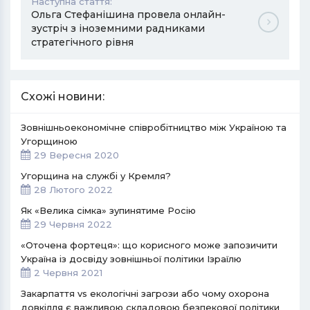
Наступна стаття:
Ольга Стефанішина провела онлайн-
зустріч з іноземними радниками
стратегічного рівня
Схожі новини:
Зовнішньоекономічне співробітництво між Україною та
Угорщиною
29 Вересня 2020
Угорщина на службі у Кремля?
28 Лютого 2022
Як «Велика сімка» зупинятиме Росію
29 Червня 2022
«Оточена фортеця»: що корисного може запозичити
Україна із досвіду зовнішньої політики Ізраїлю
2 Червня 2021
Закарпаття vs екологічні загрози або чому охорона
довкілля є важливою складовою безпекової політики