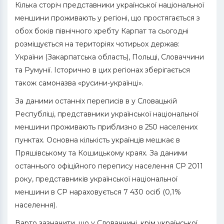
Кілька сторіч представники української національної
меншини проживають у регіоні, що простягається з
обох боків північного хребту Карпат та сьогодні
розміщується на територіях чотирьох держав:
України (Закарпатська область), Польщі, Словаччини
та Румунії. Історично в цих регіонах зберігається
також самоназва «русини-українці».
За даними останніх переписів в у Словацькій
Республіці, представники української національної
меншини проживають приблизно в 250 населених
пунктах. Основна кількість українців мешкає в
Пряшівському та Кошицькому краях. За даними
останнього офіційного перепису населення СР 2011
року, представників української національної
меншини в СР нараховується 7 430 осіб (0,1%
населення).
Варто зазначити, що у Словаччині, крім української