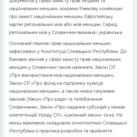
документів у сфері захисту прав людини та
національних меншин, зокрема Рамкову конвенцію
про захист національних меншин, Європейську
хартію регіональних мов або мов меншин. Серед
регіональних мов у Словаччині визнана і українська.
Основний перелік прав національних меншин
зафіксовано у Конституції Словацької Республіки. До
базових законів у сфері захисту прав національних
меншин у Словаччині також належать: Закон СР
«Про використання мов національних меншин»,
Закон СР «Про фонд на підтримку культур
національних меншин», а також низка галузевих
законів (Закон «Про радіо та телебачення
Словаччини», Закон «Про надання субсидій у межах
компетенцій Уряду СР», «шкільний закон» та ін). Не
менш важливою складовою етнополітики Словацької
Республіки є практика розробки та прийняття