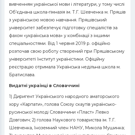
вивченням української мови і літератури, у тому числі
Об’єднана школа-гімназія ім. Т.Г. Шевченка м. Пряшів
з українською мовою навчання. Пряшівський
університет забезпечує підготовку спеціалістів за
фахом «українська мова» у комбінації з іншими
спеціальностями. Від 1 червня 2019 р. офіційно
розпочав свою роботу створений при Пряшівському
університеті Інститут україністики. Офіційну
реєстрацію отримала Українська недільна школа м.
Братислава.
Видатні українці в Словаччині
1) Диригент Українського народного аматорського
хору «Карпати», голова Союзу скаутів українсько-
русинської молоді Словаччини «Пласт» Левко
Довгович; 2) голова Наукового товариства ім. Т.Г.
Шевченка, Іноземний член НАНУ, Микола Мушинка;