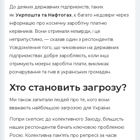
До деяких державних підприємств, таких
як
Укрпошта та Нафтогаз
, є багато недовіри через
інформацію про космічну заробітну платню
керівників. Вони отримали мільярди, і це
неприпустимо, — сказав один з респондентів.
Усвідомлення того, що чиновники на державних
підприємствах добре заробляють, коли інші
отримують мізерні заробітні плати, викликає
розчарування та гнів в українських громадян.
Хто становить загрозу?
Ми також запитали людей про те, кого вони
вважають найбільшою загрозою для України.
Попри скепсис до колективного Заходу, більшість
наших респондентів бачать ключовою проблемою
Росію. Колективна пам’ять про репресії за часів