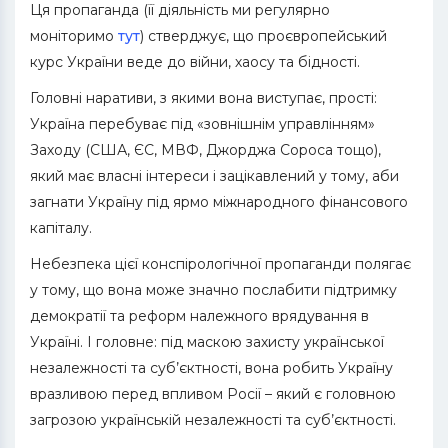
Ця пропаганда
(її діяльність ми регулярно
моніторимо
тут
) стверджує, що проєвропейський
курс України веде до війни, хаосу та бідності.
Головні наративи, з якими вона виступає, прості:
Україна перебуває під «зовнішнім управлінням»
Заходу (США, ЄС, МВФ, Джорджа Сороса тощо),
який має власні інтереси і зацікавлений у тому, аби
загнати Україну під ярмо міжнародного фінансового
капіталу.
Небезпека цієї конспірологічної пропаганди полягає
у тому, що вона може значно послабити підтримку
демократії та реформ належного врядування в
Україні. І головне: під маскою захисту української
незалежності та суб’єктності, вона робить Україну
вразливою перед впливом Росії – який є головною
загрозою українській незалежності та суб’єктності.