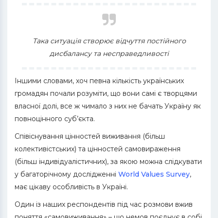
Така ситуація створює відчуття постійного
дисбалансу та несправедливості
Іншими словами, хоч певна кількість українських
громадян почали розуміти, що вони самі є творцями
власної долі, все ж чимало з них не бачать Україну як
повноцінного суб’єкта.
Співіснування цінностей виживання (більш
колективістських) та цінностей самовираження
(більш індивідуалістичних), за якою можна слідкувати
у багаторічному дослідженні
World Values Survey
,
має цікаву особливість в Україні.
Один із наших респондентів під час розмови вжив
поняття «самовиживання» – що немов поєднує в собі