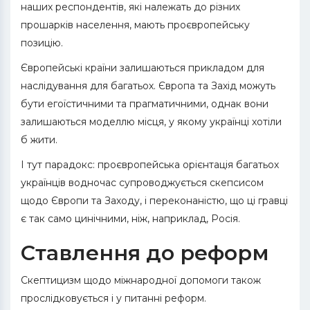
наших респондентів, які належать до різних
прошарків населення, мають проєвропейську
позицію.
Європейські країни залишаються прикладом для
наслідування для багатьох. Європа та Захід можуть
бути егоїстичними та прагматичними, однак вони
залишаються моделлю місця, у якому українці хотіли
б жити.
І тут парадокс: проєвропейська орієнтація багатьох
українців водночас супроводжується скепсисом
щодо Європи та Заходу, і переконаністю, що ці гравці
є так само цинічними, ніж, наприклад, Росія.
Ставлення до реформ
Скептицизм щодо міжнародної допомоги також
прослідковується і у питанні реформ.