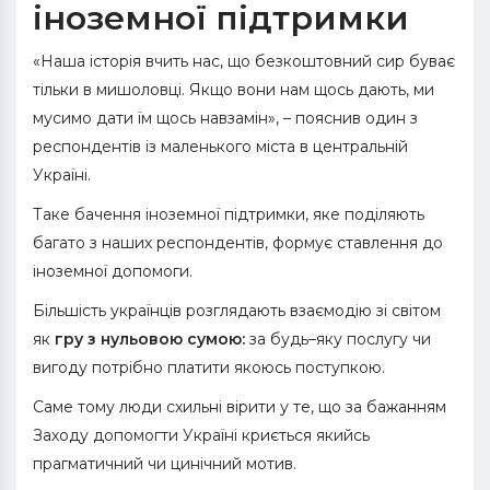
іноземної підтримки
«Наша історія вчить нас, що безкоштовний сир буває
тільки в мишоловці. Якщо вони нам щось дають, ми
мусимо дати їм щось навзамін», – пояснив один з
респондентів із маленького міста в центральній
Україні.
Таке бачення іноземної підтримки, яке поділяють
багато з наших респондентів, формує ставлення до
іноземної допомоги.
Більшість українців розглядають взаємодію зі світом
як
гру з нульовою сумою:
за будь–яку послугу чи
вигоду потрібно платити якоюсь поступкою.
Саме тому люди схильні вірити у те, що за бажанням
Заходу допомогти Україні криється якийсь
прагматичний чи цинічний мотив.