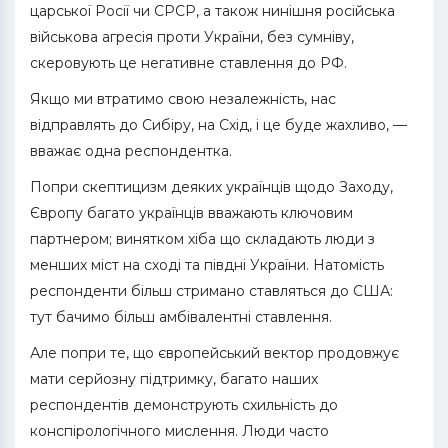
царської Росії чи СРСР, а також нинішня російська
військова агресія проти України, без сумніву,
скеровують це негативне ставлення до РФ.
Якщо ми втратимо свою незалежність, нас
відправлять до Сибіру, на Схід, і це буде жахливо, —
вважає одна респондентка.
Попри скептицизм деяких українців щодо Заходу,
Європу багато українців вважають ключовим
партнером; винятком хіба що складають люди з
менших міст на сході та півдні України. Натомість
респонденти більш стримано ставляться до США:
тут бачимо більш амбівалентні ставлення.
Але попри те, що європейський вектор продовжує
мати серйозну підтримку, багато наших
респондентів демонструють схильність до
конспірологічного мислення. Люди часто