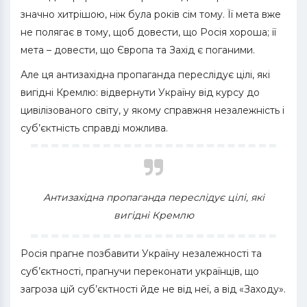
значно хитрішою, ніж була років сім тому. Її мета вже
не полягає в тому, щоб довести, що Росія хороша; її
мета – довести, що Європа та Захід є поганими.
Але ця антизахідна пропаганда переслідує цілі, які
вигідні Кремлю: відвернути Україну від курсу до
цивілізованого світу, у якому справжня незалежність і
суб’єктність справді можлива.
Антизахідна пропаганда переслідує цілі, які
вигідні Кремлю
Росія прагне позбавити Україну незалежності та
суб’єктності, прагнучи переконати українців, що
загроза цій суб’єктності йде не від неї, а від «Заходу».