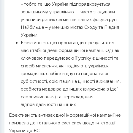
– тобто те, що Україна підпорядковується
зовнішньому управлінню — часто згадували
учасники різних сегментів наших фокус-груп.
Найбільше – у менших містах Сходу та Півдня
України.
Ефективність цієї пропаганди є результатом
масштабної дезінформаційної кампанії. Однак
ключовою передумовою її успіху є цінності та
спосіб мислення, які поділяють українські
громадяни: слабке відчуття національної
суб’єктності, орієнтація на цінності виживання,
особиста недовіра до інших (виражена в ідеї
самовиживання) та перекладання
відповідальності на інших.
Ефективність антизахідної інформаційної кампанії не
призвела до тотального скепсису щодо інтеграції
України до ЄС.