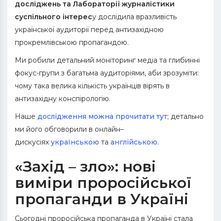
досліджень та Лабораторії журналістики
суспільного інтерес
у дослідила вразливість
української аудиторії перед антизахідною
прокремлівською пропагандою.
Ми робили детальний моніторинг медіа та глибинні
фокус-групи з багатьма аудиторіями, аби зрозуміти:
чому така велика кількість українців вірять в
антизахідну конспірологію.
Наше
дослідження можна прочитати тут
; детально
ми його обговорили в онлайн–
дискусіях
українською
та
англійською
.
«Захід – зло»: нові
виміри проросійської
пропаганди в Україні
Сьогодні проросійська пропаганда в Україні стала