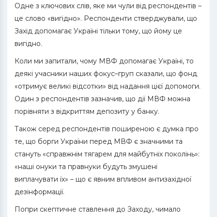
Одне з ключових слів, яке ми чули від респондентів –
це слово «вигідно». Респонденти стверджували, що
Захід допомагає Україні тільки тому, що йому це
вигідно.
Коли ми запитали, чому МВФ допомагає Україні, то
деякі учасники наших фокус–груп сказали, що фонд
«отримує великі відсотки» від надання цієї допомоги.
Один з респондентів зазначив, що дії МВФ можна
порівняти з відкриттям депозиту у банку.
Також серед респондентів поширеною є думка про
те, що борги України перед МВФ є значними та
стануть «справжнім тягарем для майбутніх поколінь»:
«наші онуки та правнуки будуть змушені
виплачувати їх» – що є явним впливом антизахідної
дезінформації.
Попри скептичне ставлення до Заходу, чимало