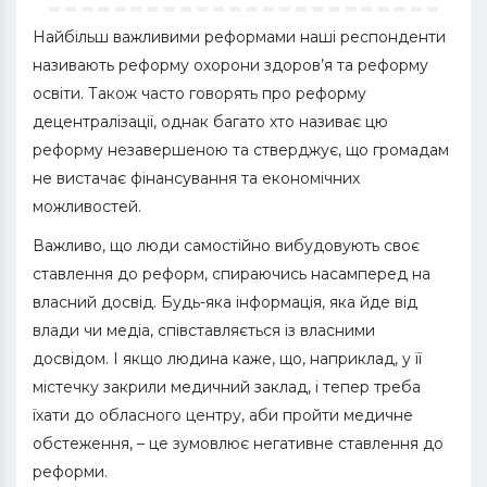
Найбільш важливими реформами наші респонденти
називають реформу охорони здоров’я та реформу
освіти. Також часто говорять про реформу
децентралізації, однак багато хто називає цю
реформу незавершеною та стверджує, що громадам
не вистачає фінансування та економічних
можливостей.
Важливо, що люди самостійно вибудовують своє
ставлення до реформ, спираючись насамперед на
власний досвід. Будь-яка інформація, яка йде від
влади чи медіа, співставляється із власними
досвідом. І якщо людина каже, що, наприклад, у її
містечку закрили медичний заклад, і тепер треба
їхати до обласного центру, аби пройти медичне
обстеження, – це зумовлює негативне ставлення до
реформи.