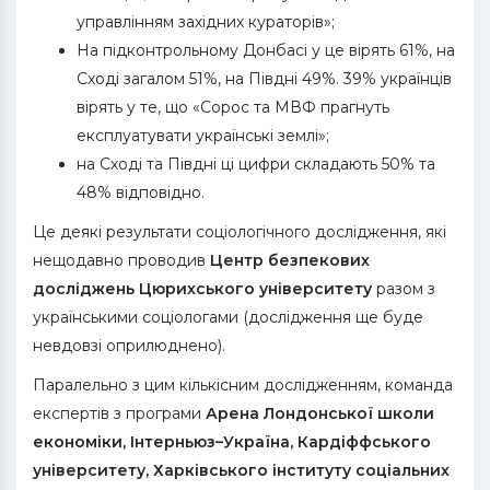
управлінням західних кураторів»;
На підконтрольному Донбасі у це вірять 61%, на
Сході загалом 51%, на Півдні 49%. 39% українців
вірять у те, що «Сорос та МВФ прагнуть
експлуатувати українські землі»;
на Сході та Півдні ці цифри складають 50% та
48% відповідно.
Це деякі результати соціологічного дослідження, які
нещодавно проводив
Центр безпекових
досліджень Цюрихського університету
разом з
українськими соціологами (дослідження ще буде
невдовзі оприлюднено).
Паралельно з цим кількісним дослідженням, команда
експертів з програми
Арена Лондонської школи
економіки, Інтерньюз–Україна, Кардіффського
університету, Харківського інституту соціальних