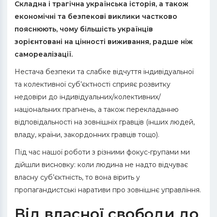
Складна і трагічна українська історія, а також
економічні та безпекові виклики частково
пояснюють, чому більшість українців
зорієнтовані на цінності виживання, радше ніж
самореалізації.
Нестача безпеки та слабке відчуття індивідуальної
та колективної суб’єктності сприяє розвитку
недовіри до індивідуальних/колективних/
національних прагнень, а також перекладанню
відповідальності на зовнішніх гравців (інших людей,
владу, країни, закордонних гравців тощо).
Під час нашої роботи з різними фокус-групами ми
дійшли висновку: коли людина не надто відчуває
власну суб’єктність, то вона вірить у
пропагандистські наративи про зовнішнє управління.
Від власної свободи до