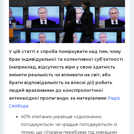
У цій статті є спроба поміркувати над тим, чому
брак індивідуальної та колективної суб’єктності
(наприклад, відсутність віри у свою здатність
змінити реальність чи впливати на світ, або
брати відповідальність за власні дії) робить
людей вразливими до конспірологічної
антизахідної пропаганди, за матеріалами
Радіо
Свобода
.
40% опитаних українців «однозначно
погоджуються» чи «радше погоджуються» із
тезою, що «Україна перебуває під зовнішнім