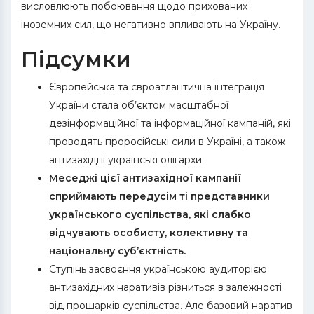
висловлюють побоювання щодо прихованих
іноземних сил, що негативно впливають на Україну.
Підсумки
Європейська та євроатлантична інтеграція
України стала об’єктом масштабної
дезінформаційної та інформаційної кампаній, які
проводять проросійські сили в Україні, а також
антизахідні українські олігархи.
Меседжі цієї антизахідної кампанії
сприймають передусім ті представники
українського суспільства, які слабко
відчувають особисту, колективну та
національну суб’єктність.
Ступінь засвоєння українською аудиторією
антизахідних наративів різниться в залежності
від прошарків суспільства. Але базовий наратив