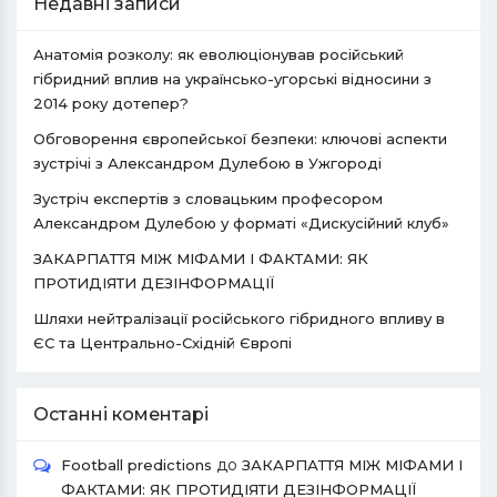
Недавні записи
Анатомія розколу: як еволюціонував російський
гібридний вплив на українсько-угорські відносини з
2014 року дотепер?
Обговорення європейської безпеки: ключові аспекти
зустрічі з Александром Дулебою в Ужгороді
Зустріч експертів з словацьким професором
Александром Дулебою у форматі «Дискусійний клуб»
ЗАКАРПАТТЯ МІЖ МІФАМИ І ФАКТАМИ: ЯК
ПРОТИДІЯТИ ДЕЗІНФОРМАЦІЇ
Шляхи нейтралізації російського гібридного впливу в
ЄС та Центрально-Східній Європі
Останні коментарі
до
Football predictions
ЗАКАРПАТТЯ МІЖ МІФАМИ І
ФАКТАМИ: ЯК ПРОТИДІЯТИ ДЕЗІНФОРМАЦІЇ