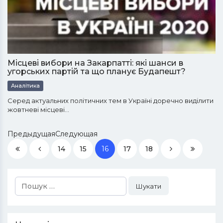
Місцеві вибори на Закарпатті: які шанси в
угорських партій та що планує Будапешт?
Аналітика
Серед актуальних політичних тем в Україні доречно виділити
жовтневі місцеві…
ПредыдущаяСледующая
14
15
16
17
18
Пошук: