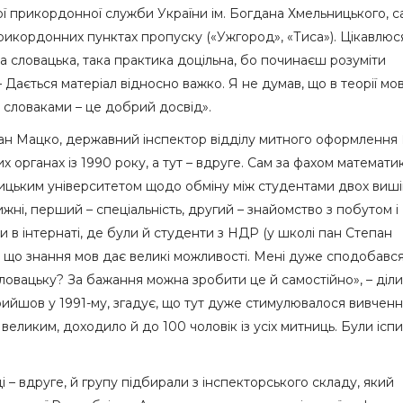
 прикордонної служби України ім. Богдана Хмельницького, са
рикордонних пунктах пропуску («Ужгород», «Тиса»). Цікавлюс
на словацька, така практика доцільна, бо починаєш розуміти
 – Дається матеріал відносно важко. Я не думав, що в теорії мо
 словаками – це добрий досвід».
пан Мацко, державний інспектор відділу митного оформленн
органах із 1990 року, а тут – вдруге. Сам за фахом математик
шицьким університетом щодо обміну між студентами двох виші
ні, перший – спеціальність, другий – знайомство з побутом і
в інтернаті, де були й студенти з НДР (у школі пан Степан
ів, що знання мов дає великі можливості. Мені дуже сподобавс
ловацьку? За бажання можна зробити це й самостійно», – діли
ийшов у 1991-му, згадує, що тут дуже стимулювалося вивчен
 великим, доходило й до 100 чоловік із усіх митниць. Були іспи
иці – вдруге, й групу підбирали з інспекторського складу, який