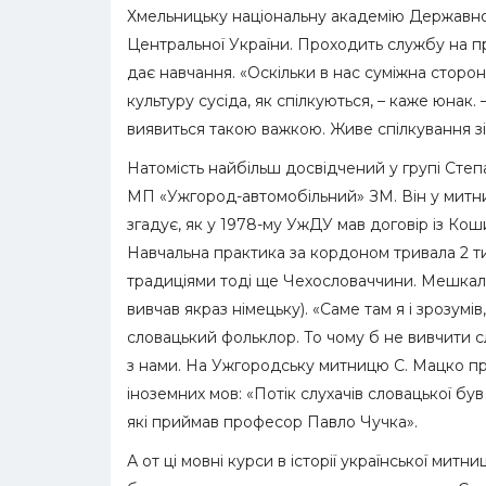
Хмельницьку національну академію Державної
Центральної України. Проходить службу на п
дає навчання. «Оскільки в нас суміжна сторо
культуру сусіда, як спілкуються, – каже юнак.
виявиться такою важкою. Живе спілкування зі
Натомість найбільш досвідчений у групі Сте
МП «Ужгород-автомобільний» ЗМ. Він у митних 
згадує, як у 1978-му УжДУ мав договір із Ко
Навчальна практика за кордоном тривала 2 тиж
традиціями тоді ще Чехословаччини. Мешкали 
вивчав якраз німецьку). «Саме там я і зрозум
словацький фольклор. То чому б не вивчити с
з нами. На Ужгородську митницю С. Мацко пр
іноземних мов: «Потік слухачів словацької був
які приймав професор Павло Чучка».
А от ці мовні курси в історії української митн