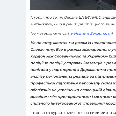
Історія про те, як Оксана ШТЕФАНЬО відві
митниками, і що в решті решт із цього вий
(
за матеріалами сайту
Новини Закарпаття
)
На початку жовтня ми разом із невеличкою
Словаччину. Все в рамках міжнародного у
кордон між Словаччиною та Україною» (SI
поліції та поліції у справах іноземців Пре
політики у партнерстві з Державними пр
аналізу регіональних ризиків за підтримки
професійної підготовки персоналу силових 
обов’язків на українсько-словацькій діля
досвідом між прикордонними і митними с
спільного (інтегрованого) управління кор
Інтенсивні курси з вивчення нашими митникам