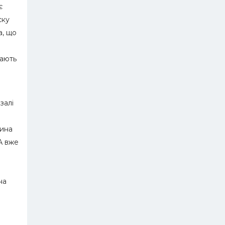
є
ску
а, що
нають
залі
чина
А вже
на