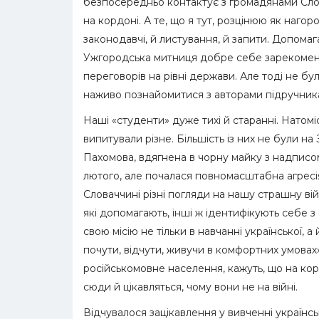
безпосередньо контактує з громадянами Сло
на кордоні. А те, що я тут, розцінюю як нагор
законодавчі, й листування, й запити. Допомаг
Ужгородська митниця добре себе зарекоменду
переговорів на рівні держави. Але тоді не було 
наживо познайомитися з авторами підручник
Наші «студенти» дуже тихі й старанні. Натом
випитували різне. Більшість із них не були на
Пахомова, вдягнена в чорну майку з надписом 
лютого, але почалася повномасштабна агресія
Словаччині різні погляди на нашу страшну війну
які допомагають, інші ж ідентифікують себе з 
свою місію не тільки в навчанні української, 
почути, відчути, живучи в комфортних умовах».
російськомовне населення, кажуть, що на корд
сюди й цікавляться, чому вони не на війні.
Відчувалося зацікавлення у вивченні українсь