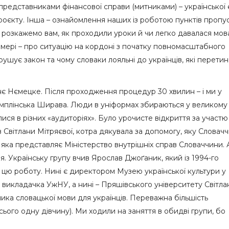
редставниками фінансової справи (митниками) – української 
проєкту. Інша – ознайомлення наших із роботою пунктів пропу
 розкажемо вам, як проходили уроки й чи легко давалася мов
номері – про ситуацію на кордоні з початку повномасштабного
орушує закон та чому словаки лояльні до українців, які перети
нє Нємецке. Після проходження процедур 30 хвилин – і ми у
емплінська Ширава. Люди в уніформах збираються у великому 
ися в різних «аудиторіях». Було урочисте відкриття за участю
в Світлани Мітряєвої, котра дякувала за допомогу, яку Словач
, яка представляє Міністерство внутрішніх справ Словаччини. 
. Українську групу вчив Ярослав Джоґаник, який із 1994-го
в цю роботу. Нині є директором Музею української культури у
 викладачка УжНУ, а нині – Пряшівського університету Світла
ка словацької мови для українців. Переважна більшість
всього одну дівчину). Ми ходили на заняття в обидві групи, бо