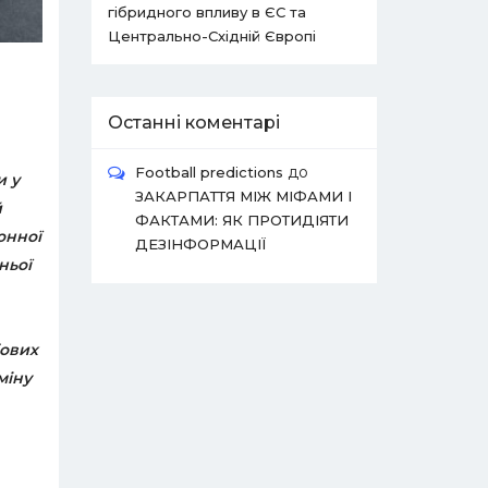
гібридного впливу в ЄС та
Центрально-Східній Європі
Останні коментарі
до
Football predictions
и у
ЗАКАРПАТТЯ МІЖ МІФАМИ І
й
ФАКТАМИ: ЯК ПРОТИДІЯТИ
онної
ДЕЗІНФОРМАЦІЇ
ньої
бових
міну