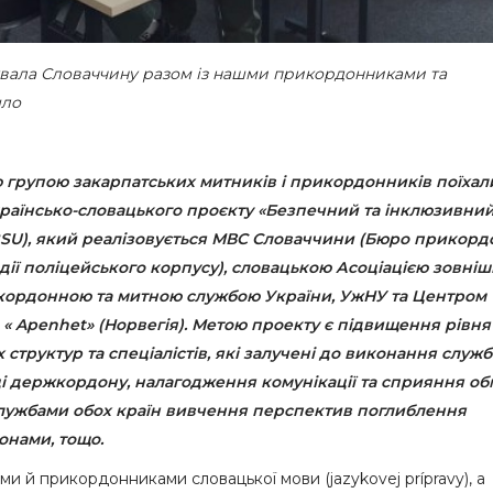
дувала Словаччину разом із нашми прикордонниками та
шло
 групою закарпатських митників і прикордонників поїхал
країнсько-словацького проєкту «Безпечний та інклюзивни
BSU), який реалізовується МВС Словаччини (Бюро прикорд
зидії поліцейського корпусу), словацькою Асоціацією зовніш
икордонною та митною службою України, УжНУ та Центром
 « Apenhet» (Норвегія). Метою проекту є підвищення рівня
структур та спеціалістів, які залучені до виконання служ
нці держкордону, налагодження комунікації та сприяння об
лужбами обох країн вивчення перспектив поглиблення
донами, тощо.
и й прикордонниками словацької мови (jazykovej prípravy), а