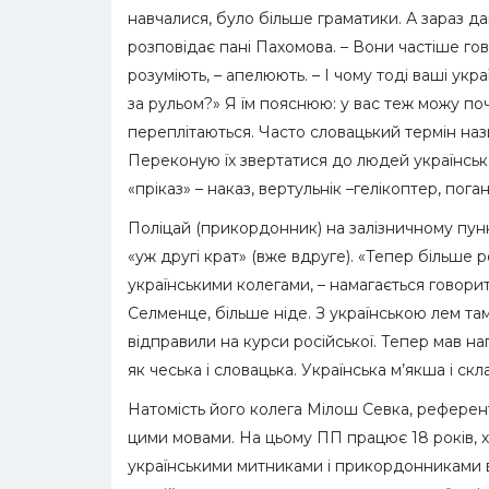
навчалися, було більше граматики. А зараз д
розповідає пані Пахомова. – Вони частіше гово
розуміють, – апелюють. – І чому тоді ваші укра
за рульом?» Я їм пояснюю: у вас теж можу поч
переплітаються. Часто словацький термін наз
Переконую їх звертатися до людей українсько
«пріказ» – наказ, вертульнік –гелікоптер, пога
Поліцай (прикордонник) на залізничному пунк
«уж другі крат» (вже вдруге). «Тепер більше 
українськими колегами, – намагається говори
Селменце, більше ніде. З українською лем там 
відправили на курси російської. Тепер мав наг
як чеська і словацька. Українська м’якша і скл
Натомість його колега Мілош Севка, референт
цими мовами. На цьому ПП працює 18 років, хоч
українськими митниками і прикордонниками вч