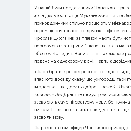
У нашій були представники Чопського прикор
зона діяльності (є ще Мукачівський ПЗ), та Зак
прикордонники спільно працюють у міжнарод
переміщення товарів, то других – оформлення 
Ярослав Джоґаник, за планом мають бути чот
програмою вчать групу. Звісно, що вона мал
обсягом 40 годин. Вони з пані Пахомовою роз
подана на однаковому рівні. Навіть є довідни
«Якщо брати в розрізі регіонів, то здається, 
власного досвіду скажу, що ужгородці та жи
їм здається, що досить добре, – каже Я. Джоґан
краяни. – Авт.)
, раніше не зустрічалися зі с
засвоюють саме літературну мову, бо починают
писали. Після всіх занять проведуть тест – це
засвоїли мову.
Як розповів нам офіцер Чопського прикордонн