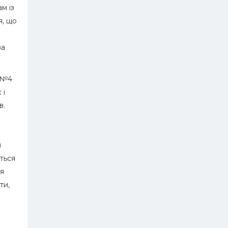
м із
я, що
ва
я №4
 і
в.
я
ться
ня
ти,