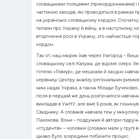
словацькими поліцаями (прикордонниками) і п
частиною заходів, які проводяться в рамках 
на українсько-словацькому кордоні. Спочатку
питали про Україну й війну, а в наступному 
вторгнення росії в Україну, хто найчастіше п
кордон.
Так от, наш мікрик їхав через Ужгород – Виш
словацькому селі Калужа, де відоме озеро З
готелю «Гламур», де мешкали й заодно навчал
керівниці Центру аналізу регіональних ризикі
нині надає Україні, а також Мілади Бучекової
після в перший же день розпочалося навчання
викладав в УжНУ, але вже 6 років, як покину
Свиднику. А словаків навчала теж у минулому
Пахомова. Вони – подружжя й автори підручни
«студентів» – чоловіки (словаки мали у групі 
цікаво було зсередини побачити процес.