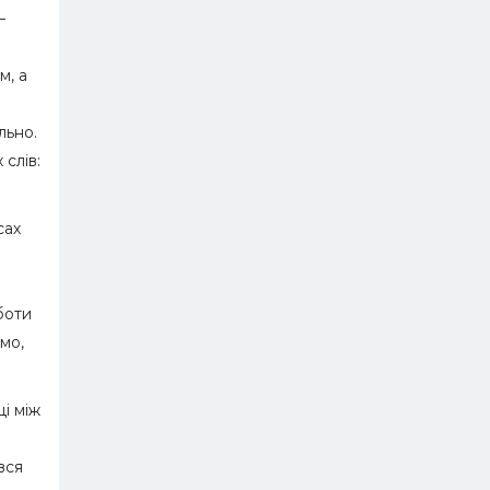
–
м, а
льно.
слів:
сах
оботи
амо,
і між
вся