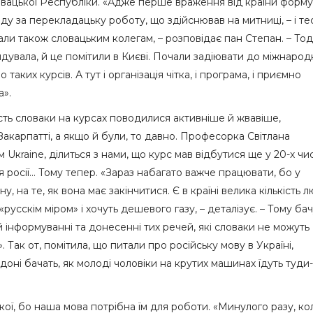
вацької Республіки. «Адже перше враження від країни форму
оду за перекладацьку роботу, що здійснював на митниці, – і те
али також словацьким колегам, – розповідає пан Степан. – То
вала, й це помітили в Києві. Почали задіювати до міжнарод
таких курсів. А тут і організація чітка, і програма, і приємно
а».
ість словаки на курсах поводилися активніше й жвавіше,
 Закарпатті, а якщо й були, то давно. Професорка Світлана
Uкraine, ділиться з нами, що курс мав відбутися ще у 20-х чи
 росії… Тому тепер. «Зараз набагато важче працювати, бо у
, на те, як вона має закінчитися. Є в країні велика кількість 
«русскім міром» і хочуть дешевого газу, – деталізує. – Тому ба
а й інформуванні та донесенні тих речей, які словаки не можуть
 Так от, помітила, що питали про російську мову в Україні,
оні бачать, як молоді чоловіки на крутих машинах їдуть туди-
кої, бо наша мова потрібна їм для роботи. «Минулого разу, ко