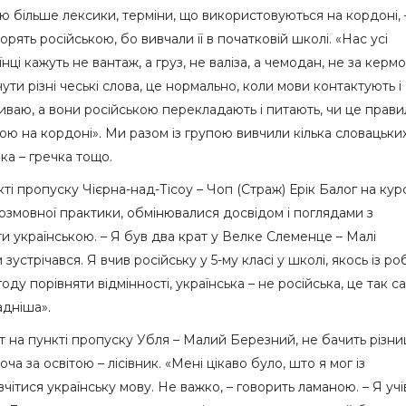
аю більше лексики, терміни, що використовуються на кордоні, 
рять російською, бо вивчали її в початковій школі. «Нас усі
їнці кажуть не вантаж, а груз, не валіза, а чемодан, не за кермо
ути різні чеські слова, це нормально, коли мови контактують і
иваю, а вони російською перекладають і питають, чи це прави
ю на кордоні». Ми разом із групою вивчили кілька словацьких 
нка – гречка тощо.
ті пропуску Чієрна-над-Тісоу – Чоп (Страж) Ерік Балог на кур
розмовної практики, обмінювалися досвідом і поглядами з
ти українською. – Я був два крат у Велке Слеменце – Малі
зустрічався. Я вчив російську у 5-му класі у школі, якось із р
оду порівняти відмінності, українська – не російська, це так с
адніша».
 на пункті пропуску Убля – Малий Березний, не бачить різниц
а за освітою – лісівник. «Мені цікаво було, што я мог із
ітися українську мову. Не важко, – говорить ламаною. – Я учі