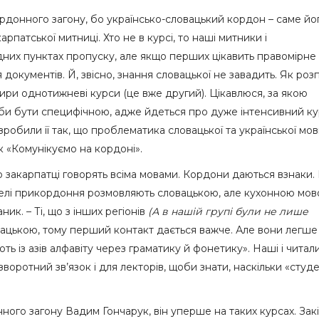
донного загону, бо українсько-словацький кордон – саме йо
арпатської митниці. Хто не в курсі, то наші митники і
них пунктах пропуску, але якщо перших цікавить правомірне
документів. Й, звісно, знання словацької не завадить. Як роз
ири однотижневі курси (це вже другий). Цікавлюся, за якою
а би бути специфічною, адже йдеться про дуже інтенсивний к
робили її так, що проблематика словацької та української мо
к «Комунікуємо на кордоні».
що закарпатці говорять всіма мовами. Кордони даються взнаки. 
телі прикордоння розмовляють словацькою, але кухонною мово
ик. – Ті, що з інших регіонів
(А в нашій групі були не лише
ловацькою, тому перший контакт дається важче. Але вони легше
ь із азів алфавіту через граматику й фонетику». Наші і читали
 зворотний зв’язок і для лекторів, щоби знати, наскільки «студ
ого загону Вадим Гончарук, він уперше на таких курсах. Зак