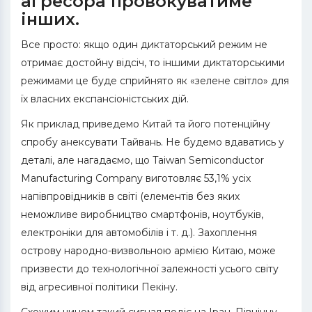
агресора провокуватиме
інших.
Все просто: якщо один диктаторський режим не
отримає достойну відсіч, то іншими диктаторськими
режимами це буде сприйнято як «зелене світло» для
їх власних експансіоністських дій.
Як приклад приведемо Китай та його потенційну
спробу анексувати Тайвань. Не будемо вдаватись у
деталі, але нагадаємо, що Taiwan Semiconductor
Manufacturing Company виготовляє 53,1% усіх
напівпровідників в світі (елементів без яких
неможливе виробництво смартфонів, ноутбуків,
електроніки для автомобілів і т. д.). Захоплення
острову народно-визвольною армією Китаю, може
призвести до технологічної залежності усього світу
від агресивної політики Пекіну.
Схожим чином такий сигнал подіє на Іран, Північну