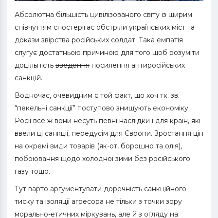
Абсолютна більшість цивілізованого світу із щирим
співчуттям спостерігає обстріли українських міст та
докази звірства російських солдат. Така емпатія
слугує достатньою причиною для того щоб розуміти
доцільність
введення
посилення антиросійських
санкцій.
Водночас, очевидним є той факт, що хоч тк. зв.
“пекельні санкції” поступово знищують економіку
Росії все ж вони несуть певні наслідки і для країн, які
ввели ці санкції, передусім для Європи. Зростання цін
на окремі види товарів (як-от, борошно та олія),
побоювання щодо холодної зими без російського
газу тощо.
Тут варто аргументувати доречність санкційного
тиску та ізоляції агресора не тільки з точки зору
морально-етичних міркувань, але й з огляду на