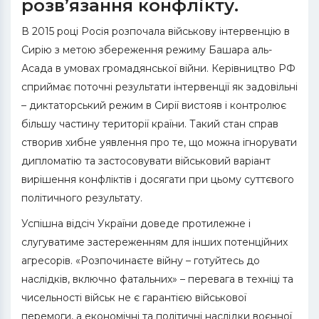
розв’язання конфлікту.
В 2015 році Росія розпочала військову інтервенцію в
Сирію з метою збереження режиму Башара аль-
Асада в умовах громадянської війни. Керівництво РФ
сприймає поточні результати інтервенції як задовільні
– диктаторський режим в Сирії вистояв і контролює
більшу частину території країни. Такий стан справ
створив хибне уявлення про те, що можна ігнорувати
дипломатію та застосовувати військовий варіант
вирішення конфліктів і досягати при цьому суттєвого
політичного результату.
Успішна відсіч України доведе протилежне і
слугуватиме застереженням для інших потенційних
агресорів. «Розпочинаєте війну – готуйтесь до
наслідків, включно фатальних» – перевага в техніці та
чисельності військ не є гарантією військової
перемоги, а економічні та політичні наслідки воєнної